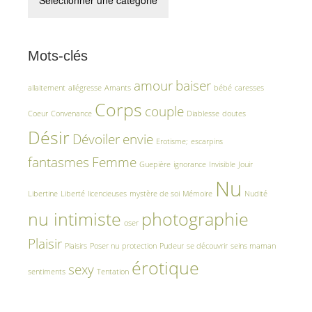
Mots-clés
amour
baiser
allaitement
allégresse
Amants
bébé
caresses
Corps
couple
Coeur
Convenance
Diablesse
doutes
Désir
Dévoiler
envie
Erotisme;
escarpins
fantasmes
Femme
Guepière
ignorance
Invisible
Jouir
Nu
Libertine
Liberté
licencieuses
mystère de soi
Mémoire
Nudité
nu intimiste
photographie
oser
Plaisir
Plaisirs
Poser nu
protection
Pudeur
se découvrir
seins maman
érotique
sexy
sentiments
Tentation