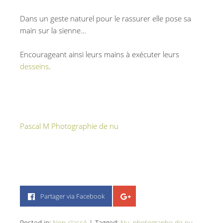
Dans un geste naturel pour le rassurer elle pose sa
main sur la sienne…
Encourageant ainsi leurs mains à exécuter leurs
desseins
.
Sa main dans la sienne Photographe de nu
érotique enceinte grossesse soft sexy sexe
photographe 68 Altkirch Mulhouse couple nu intimiste
charme glamour Sa main dans la sienne
Pascal M Photographie de nu
photo de nu sexy soft
érotique
Partager via Facebook
Posted in:
Non classé
|
Tagged:
Nu
,
photographe de nu
,