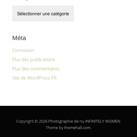
Catégories
Méta
Connexion
Flux des publications
Flux des commentaires
Site de WordPress-FR
Copyright © 2026
Photographie de nu INFINITELY WOMEN
.
Theme by
themehall.com
.