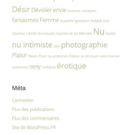
Désir
Dévoiler
envie
Erotisme;
escarpins
fantasmes
Femme
Guepière
ignorance
Invisible
Jouir
Nu
Libertine
Liberté
licencieuses
mystère de soi
Mémoire
Nudité
nu intimiste
photographie
oser
Plaisir
Plaisirs
Poser nu
protection
Pudeur
se découvrir
seins maman
érotique
sexy
sentiments
Tentation
Méta
Connexion
Flux des publications
Flux des commentaires
Site de WordPress-FR