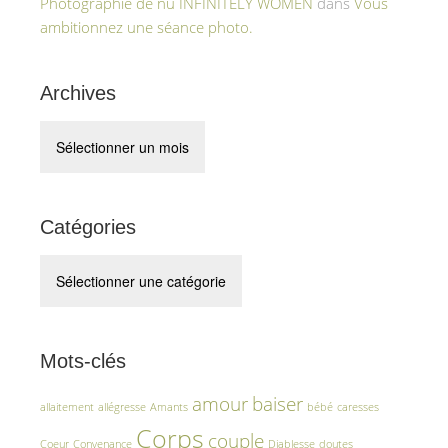
Photographie de nu INFINITELY WOMEN
dans
Vous
ambitionnez une séance photo.
Archives
Archives
Catégories
Catégories
Mots-clés
amour
baiser
allaitement
allégresse
Amants
bébé
caresses
Corps
couple
Coeur
Convenance
Diablesse
doutes