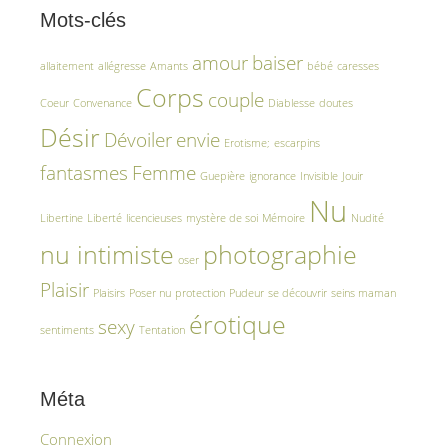
Mots-clés
amour
baiser
allaitement
allégresse
Amants
bébé
caresses
Corps
couple
Coeur
Convenance
Diablesse
doutes
Désir
Dévoiler
envie
Erotisme;
escarpins
fantasmes
Femme
Guepière
ignorance
Invisible
Jouir
Nu
Libertine
Liberté
licencieuses
mystère de soi
Mémoire
Nudité
nu intimiste
photographie
oser
Plaisir
Plaisirs
Poser nu
protection
Pudeur
se découvrir
seins maman
érotique
sexy
sentiments
Tentation
Méta
Connexion