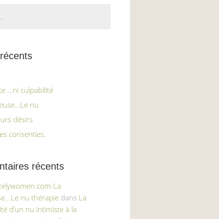
 récents
e …ni culpabilité
ieuse…Le nu
eurs désirs
es consenties.
aires récents
itelywomen.com-La
e...Le nu thérapie
dans
La
té d’un nu intimiste à la