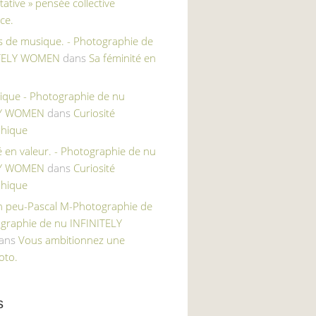
tative » pensée collective
ce.
s de musique. - Photographie de
ITELY WOMEN
dans
Sa féminité en
ique - Photographie de nu
LY WOMEN
dans
Curiosité
hique
é en valeur. - Photographie de nu
LY WOMEN
dans
Curiosité
hique
un peu-Pascal M-Photographie de
ographie de nu INFINITELY
ans
Vous ambitionnez une
oto.
s