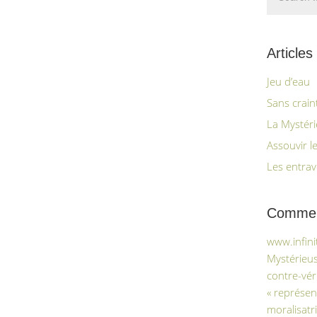
Articles
Jeu d’eau
Sans craint
La Mystér
Assouvir l
Les entrav
Comment
www.infin
Mystérieus
contre-véri
« représen
moralisatri