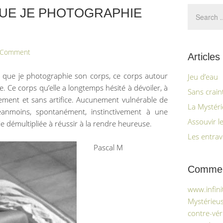
QUE JE PHOTOGRAPHIE
a Comment
Articles
it que je photographie son corps, ce corps autour
Jeu d’eau
re. Ce corps qu’elle a longtemps hésité à dévoiler, à
Sans craint
isement et sans artifice. Aucunement vulnérable de
La Mystér
néanmoins, spontanément, instinctivement à une
Assouvir l
e démultipliée à réussir à la rendre heureuse.
Les entrav
Pascal M
Comment
www.infin
Mystérieus
contre-véri