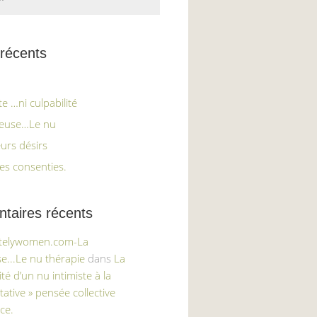
 récents
e …ni culpabilité
ieuse…Le nu
eurs désirs
es consenties.
aires récents
itelywomen.com-La
e...Le nu thérapie
dans
La
té d’un nu intimiste à la
tative » pensée collective
ce.