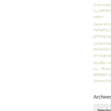
Trois note
nu INFIN
valeur.
Geste érot
INFINITE
photograp
Sa féminit
INFINITE
photograp
Soufflez 
nu - Phot
WOMEN
d
séance ph
Archive
Archives