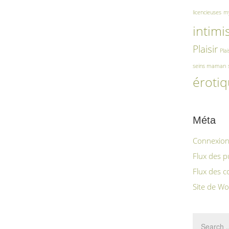
licencieuses
my
intimi
Plaisir
Plai
seins maman
éroti
Méta
Connexio
Flux des p
Flux des 
Site de W