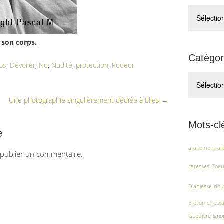
Archives
 son corps.
Catégor
ps
,
Dévoiler
,
Nu
,
Nudité
,
protection
,
Pudeur
Catégories
Une photographie singulièrement dédiée à Elles
→
Mots-cl
e
allaitement
al
publier un commentaire.
caresses
Coeu
Diablesse
dou
Erotisme;
esca
Guepière
igno