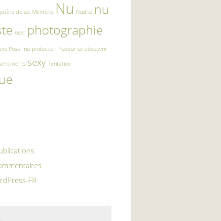
Nu
nu
stère de soi
Mémoire
Nudité
ste
photographie
oser
sirs
Poser nu
protection
Pudeur
se découvrir
sexy
sentiments
Tentation
que
n
ublications
commentaires
ordPress-FR