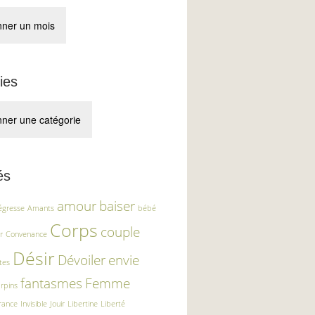
ies
és
amour
baiser
légresse
Amants
bébé
Corps
couple
r
Convenance
Désir
Dévoiler
envie
tes
fantasmes
Femme
rpins
rance
Invisible
Jouir
Libertine
Liberté