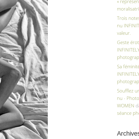
« représen
moralisatri
Trois note
nu INFIN
valeur.
Geste érot
INFINITE
photograp
Sa féminit
INFINITE
photograp
Soufflez 
nu - Phot
WOMEN
d
séance ph
Archive