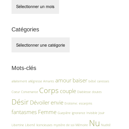
Archives
Catégories
Catégories
Mots-clés
amour
baiser
allaitement
allégresse
Amants
bébé
caresses
Corps
couple
Coeur
Convenance
Diablesse
doutes
Désir
Dévoiler
envie
Erotisme;
escarpins
fantasmes
Femme
Guepière
ignorance
Invisible
Jouir
Nu
Libertine
Liberté
licencieuses
mystère de soi
Mémoire
Nudité